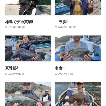
雄島でデカ真鯛❗
ニラ浜❗
2016年2月24日
2020年11月25日
真珠跡❗
名倉‼️
2020年9月2日
2024年9月8日