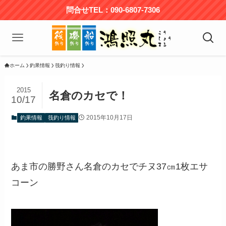
問合せTEL：090-6807-7306
ホーム
釣果情報
筏釣り情報
2015
名倉のカセで！
10/17
2015年10月17日
釣果情報
筏釣り情報
あま市の勝野さん名倉のカセでチヌ37㎝1枚エサ
コーン