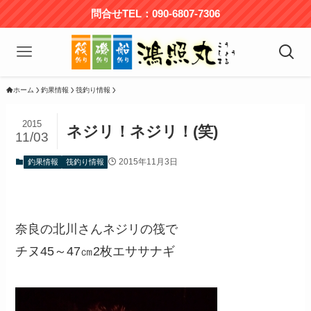
問合せTEL：090-6807-7306
ホーム
釣果情報
筏釣り情報
2015
ネジリ！ネジリ！(笑)
11/03
2015年11月3日
釣果情報
筏釣り情報
奈良の北川さんネジリの筏で
チヌ45～47㎝2枚エササナギ