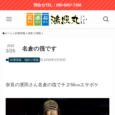
問合せTEL：090-6807-7306
ホーム
釣果情報
筏釣り情報
2016
名倉の筏です
3/26
2016年3月26日
釣果情報
筏釣り情報
奈良の濱田さん名倉の筏でチヌ56㎝エサボケ