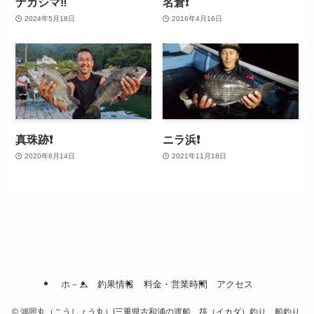
ナガシマ‼️
名倉❗
2024年5月18日
2016年4月16日
真珠跡❗
ニラ浜❗
2020年8月14日
2021年11月18日
ホ－ム
釣果情報
料金・営業時間
アクセス
©
鴻照丸（こうしょう丸）|三重県古和浦の渡船、筏（イカダ）釣り、船釣り.