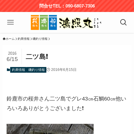
問合せTEL：090-6807-7306
ホーム
釣果情報
磯釣り情報
2016
二ツ島❗
6/15
2016年6月15日
釣果情報
磯釣り情報
鈴鹿市の桜井さん二ツ島でグレ43㎝石鯛60㎝他い
ろいろありがとうございました❗