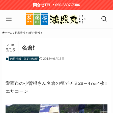
問合せTEL：090-6807-7306
ホーム
釣果情報
筏釣り情報
2018
名倉❗️
6/16
2018年6月16日
釣果情報
筏釣り情報
愛西市の小曽根さん名倉の筏でチヌ28～47㎝4枚‼️
エサコーン