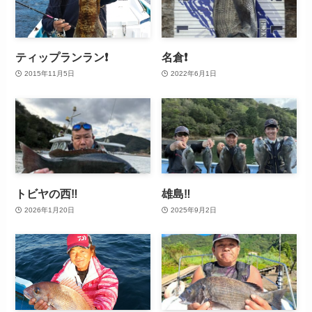
ティップランラン❗
名倉❗
2015年11月5日
2022年6月1日
トビヤの西‼️
雄島‼️
2026年1月20日
2025年9月2日