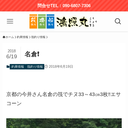
問合せTEL：090-6807-7306
ホーム
釣果情報
筏釣り情報
2018
名倉❗️
6/19
2018年6月19日
釣果情報
筏釣り情報
京都の今井さん名倉の筏でチヌ33～43㎝3枚‼️エサ
コーン