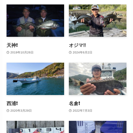
天神❗️
オジマ‼️
2019年10月26日
2024年6月2日
西浦❗
名倉❗
2020年3月29日
2022年7月3日