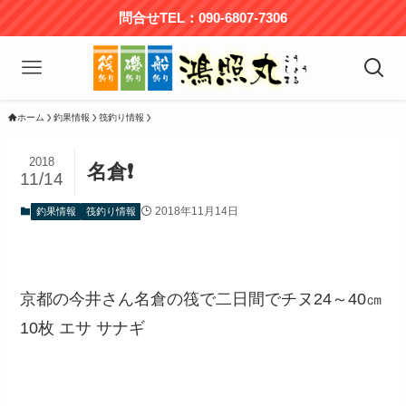
問合せTEL：090-6807-7306
ホーム
釣果情報
筏釣り情報
2018
名倉❗️
11/14
2018年11月14日
釣果情報
筏釣り情報
京都の今井さん名倉の筏で二日間でチヌ24～40㎝
10枚 エサ サナギ