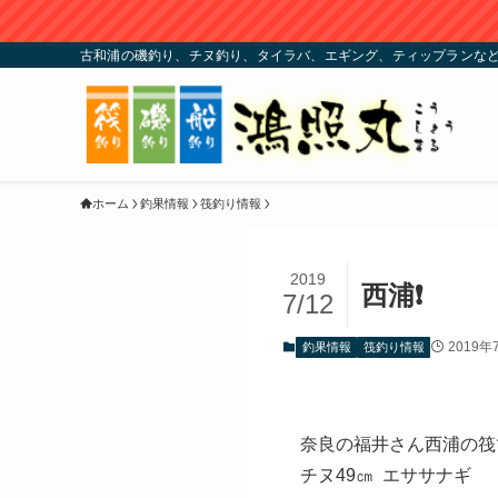
古和浦の磯釣り、チヌ釣り、タイラバ、エギング、ティップランな
ホーム
釣果情報
筏釣り情報
2019
西浦❗️
7/12
2019年
釣果情報
筏釣り情報
奈良の福井さん西浦の筏
チヌ49㎝ エササナギ