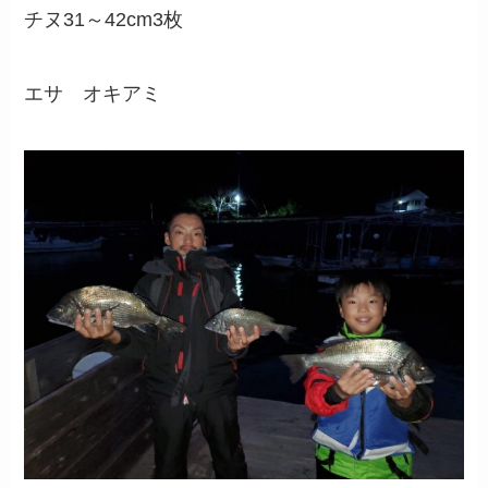
チヌ31～42cm3枚
エサ オキアミ