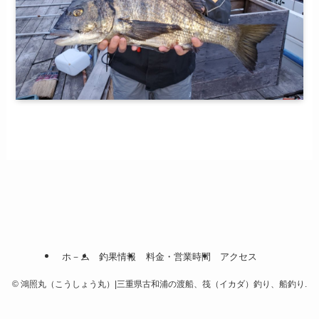
ホ－ム
釣果情報
料金・営業時間
アクセス
©
鴻照丸（こうしょう丸）|三重県古和浦の渡船、筏（イカダ）釣り、船釣り.