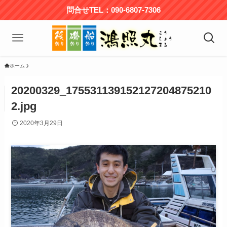
問合せTEL：090-6807-7306
ホーム
20200329_175531139152127204875210
2.jpg
2020年3月29日