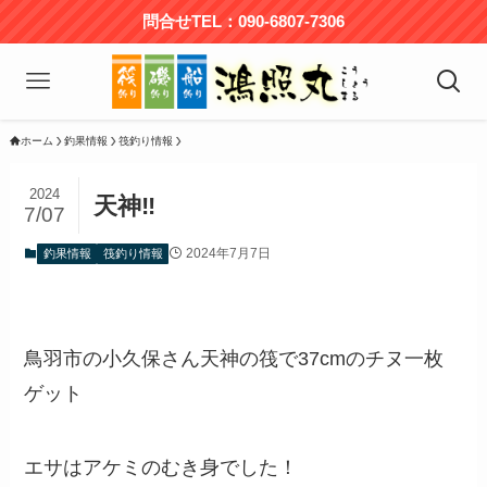
問合せTEL：090-6807-7306
ホーム
釣果情報
筏釣り情報
2024
天神‼️
7/07
2024年7月7日
釣果情報
筏釣り情報
鳥羽市の小久保さん天神の筏で37cmのチヌ一枚
ゲット
エサはアケミのむき身でした！