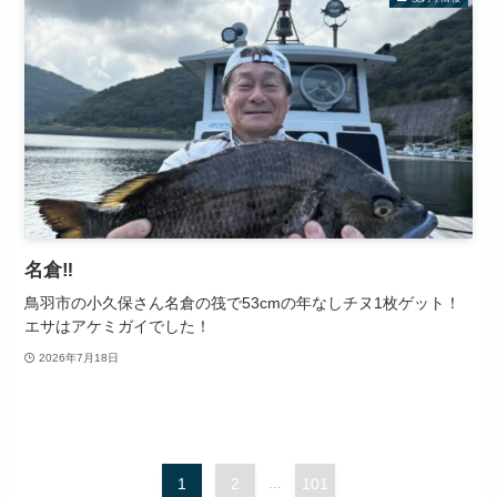
名倉‼️
鳥羽市の小久保さん名倉の筏で53cmの年なしチヌ1枚ゲット！
エサはアケミガイでした！
2026年7月18日
1
2
...
101