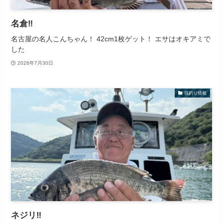
名倉‼️
名古屋の名人こんちゃん！ 42cm1枚ゲット！ エサはオキアミで
した
2026年7月30日
筏釣り情報
ネジリ‼️