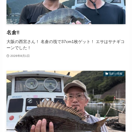
名倉‼️
大阪の西宮さん！ 名倉の筏で37cm1枚ゲット！ エサはサナギコ
ーンでした！
2026年8月1日
筏釣り情報