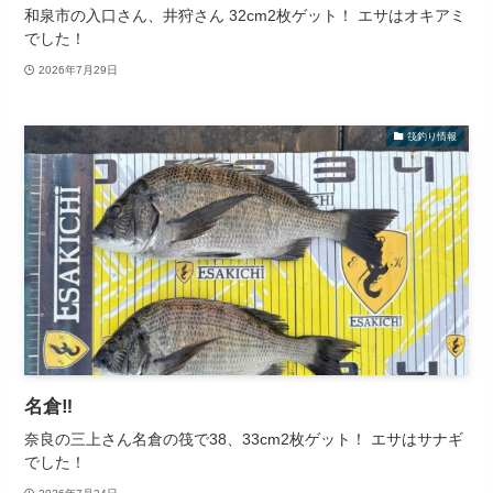
和泉市の入口さん、井狩さん 32cm2枚ゲット！ エサはオキアミ
でした！
2026年7月29日
筏釣り情報
名倉‼️
奈良の三上さん名倉の筏で38、33cm2枚ゲット！ エサはサナギ
でした！