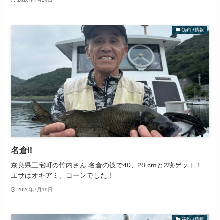
2026年7月24日
筏釣り情報
名倉‼️
奈良県三宅町の竹内さん 名倉の筏で40、28 cmと2枚ゲット！
エサはオキアミ、コーンでした！
2026年7月19日
筏釣り情報